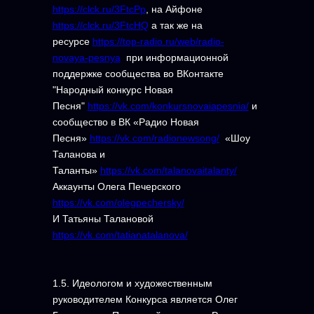
https://clck.ru/3FtcPp
, на Айфоне
https://clck.ru/3FtcHQ
а так же на
ресурсе
https://top-radio.ru/web/radio-
novaya-pesnya
при информационной
поддержке сообщества во ВКонтакте
"Народный конкурс Новая
Песня"
https://vk.com/konkursnovaiapesnia/
и
сообщество в ВК «Радио Новая
Песня»
https://vk.com/radionewsong/
«Шоу
Таланова и
Таланты»
https://vk.com/talanovaitalanty/
Аккаунты Олега Печерского
https://vk.com/olegpechersky/
И Татьяны Талановой
https://vk.com/tatianatalanova/
1.5. Идеологом и художественным
руководителем Конкурса является Олег