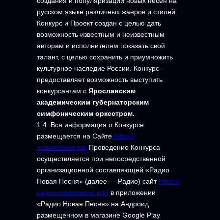
создания и популяризации новых песен на
русском языке различных жанров и стилей.
Конкурс и Проект создан с целью дать
возможность известным и неизвестным
авторам и исполнителям показать свой
талант, с целью сохранить и приумножить
культурное наследие России. Конкурс –
предоставляет возможность выступить
конкурсантам с
Ярославским
академическим губернаторским
симфоническим оркестром.
1.4. Вся информация о Конкурсе
размещается на Сайте
https://
новаяпесня.рф
Проведение Конкурса
осуществляется при непосредственной
организационной составляющей «Радио
Новая Песня» (далее — Радио) сайт
https://
радионоваяпесня.рф/
в приложении
«Радио Новая Песня» на Андроид
размещенном в магазине Google Play